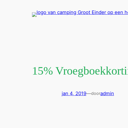
Ga
naar
de
inhoud
15% Vroegboekkorti
jan 4, 2019
—
admin
door