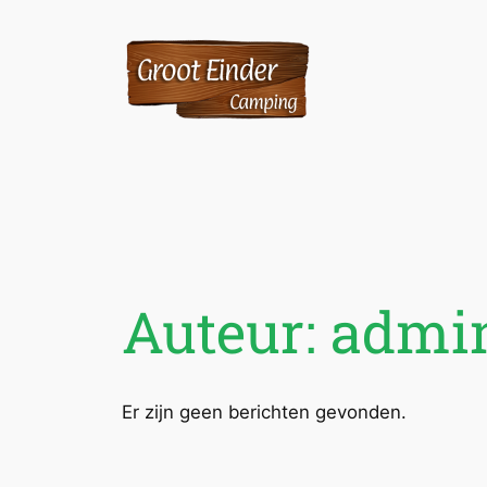
Ga
naar
de
inhoud
Auteur:
admi
Er zijn geen berichten gevonden.