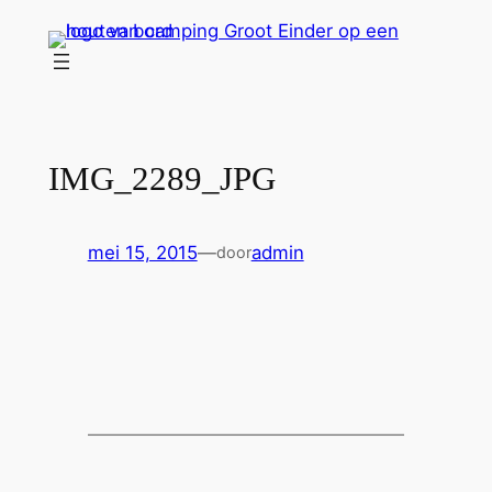
Ga
naar
de
inhoud
IMG_2289_JPG
mei 15, 2015
—
admin
door