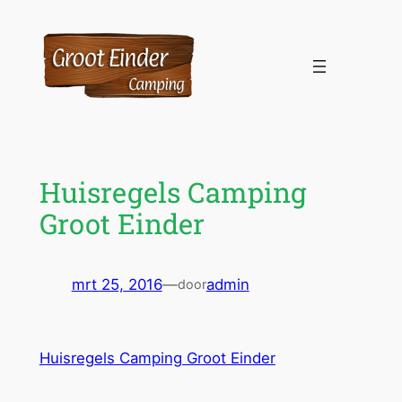
Ga
naar
de
inhoud
Huisregels Camping
Groot Einder
mrt 25, 2016
—
admin
door
Huisregels Camping Groot Einder